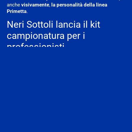
anche
visivamente
,
la personalità della linea
Primetta
.
Neri Sottoli lancia il kit
campionatura per i
professionisti
Con tre referenze destinate a usi diversi, Primetta si
presenta oggi come una linea strutturata, che
supporta il lavoro di pizzaioli e chef. Per permettere
loro di valutare direttamente le caratteristiche di
ciascun prodotto,
Neri Sottoli
mette a disposizione
un
kit campionatura
gratuito
, comprensivo delle
tre
varianti Primetta
.
L’iniziativa nasce con l’obiettivo di offrire ai
professionisti uno strumento concreto per
testare
sul campo
resa, comportamento in cottura e profilo
gustativo
delle referenze e individuare quella più
adatta alle proprie necessità e al proprio metodo di