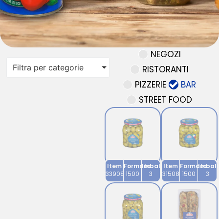
NEGOZI
Filtra per categorie
RISTORANTI
PIZZERIE
BAR
STREET FOOD
Item
Formato
Imballo
Item
Formato
Imbal
33908
1500
3
31508
1500
3