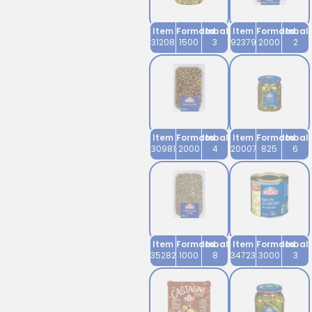
Item
Formato
Imballo
Item
Formato
Imbal
31208
1500
3
92379
2000
2
Item
Formato
Imballo
Item
Formato
Imbal
30981
2000
4
20007
825
6
Item
Formato
Imballo
Item
Formato
Imbal
35282
1000
8
34723
3000
3