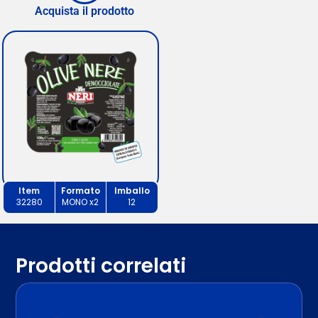
Acquista il prodotto
Item
Formato
Imballo
32280
MONO x2
12
Prodotti correlati