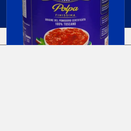
HOME
ACQUISTA
CERCA
Polpa Di Pomodoro In Barattolo
Leggi Di Più