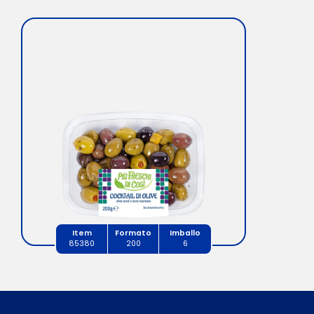
Item
Formato
Imballo
85380
200
6