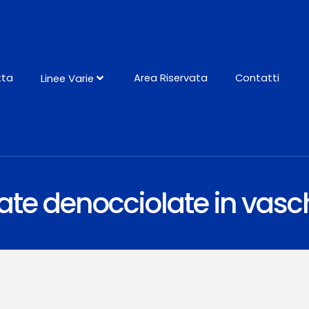
tta
Area Riservata
Contatti
Linee Varie
nate denocciolate in vasc