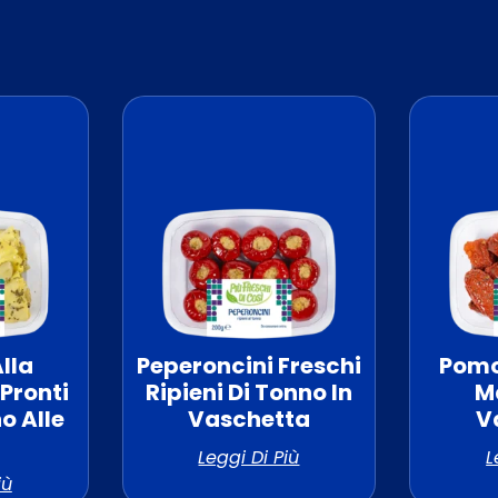
Alla
Peperoncini Freschi
Pomo
Pronti
Ripieni Di Tonno In
Ma
o Alle
Vaschetta
V
Leggi Di Più
L
iù