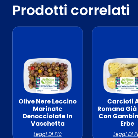
Prodotti correlati
Olive Nere Leccino
Carciofi 
Marinate
Romana Già 
Denocciolate In
Con Gambin
Vaschetta
Erbe
Leggi Di Più
Leggi Di P