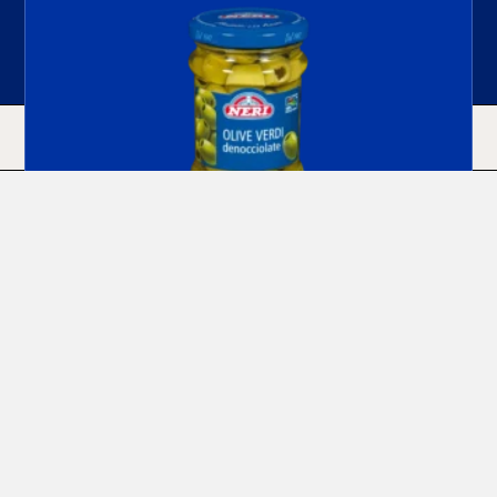
HOME
ACQUISTA
CERCA
Olive Verdi Denocciolate
Leggi Di Più