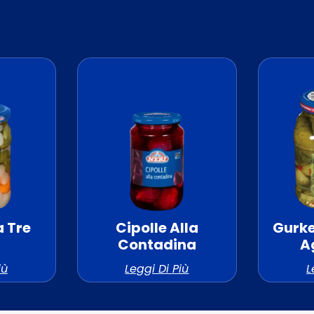
a Tre
Cipolle Alla
Gurke
Contadina
A
iù
Leggi Di Più
L