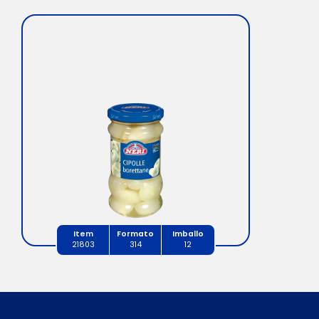
Item
Formato
Imballo
21803
314
12